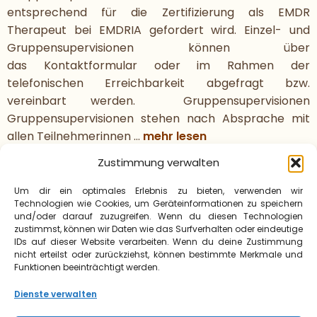
entsprechend für die Zertifizierung als EMDR
Therapeut bei EMDRIA gefordert wird. Einzel- und
Gruppensupervisionen können über
das Kontaktformular oder im Rahmen der
telefonischen Erreichbarkeit abgefragt bzw.
vereinbart werden. Gruppensupervisionen
Gruppensupervisionen stehen nach Absprache mit
allen Teilnehmerinnen …
mehr lesen
Zustimmung verwalten
Um dir ein optimales Erlebnis zu bieten, verwenden wir
Kontaktieren Sie mich
Technologien wie Cookies, um Geräteinformationen zu speichern
Für Fragen und Anfragen nutzen Sie gerne das
und/oder darauf zuzugreifen. Wenn du diesen Technologien
Kontaktformular:
zustimmst, können wir Daten wie das Surfverhalten oder eindeutige
IDs auf dieser Website verarbeiten. Wenn du deine Zustimmung
nicht erteilst oder zurückziehst, können bestimmte Merkmale und
Kontaktformular
Funktionen beeinträchtigt werden.
Dienste verwalten